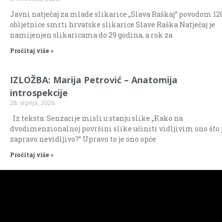
Javni natječaj za mlade slikarice „Slava Raškaj“ povodom 120
obljetnice smrti hrvatske slikarice Slave Raška Natječaj je
namijenjen slikaricama do 29 godina, a rok za
Pročitaj više »
IZLOŽBA: Marija Petrović – Anatomija
introspekcije
28. srpnja, 2026.
Iz teksta: Senzacije misli u stanju slike „Kako na
dvodimenzionalnoj površini slike učiniti vidljivim ono što 
zapravo nevidljivo?” Upravo to je ono opće
Pročitaj više »