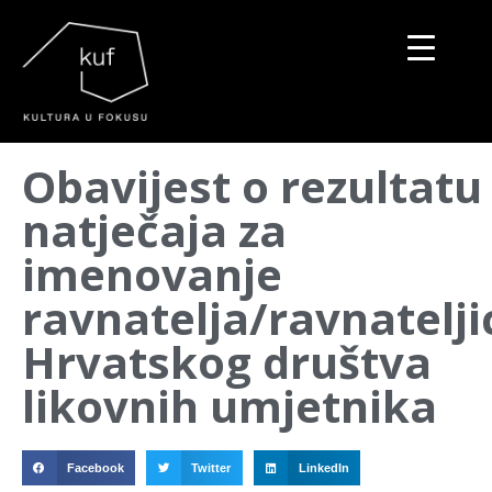
▼
Obavijest o rezultatu
▼
natječaja za
▼
imenovanje
ravnatelja/ravnatelji
Hrvatskog društva
likovnih umjetnika
Facebook
Twitter
LinkedIn