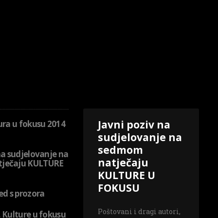
Javni poziv na
ura u fokusu 2014
sudjelovanje na
sedmom
na sudjelovanje na
natječaju
ječaju KULTURE
KULTURE U
FOKUSU
ed s prozora
Poštovani i dragi autori,
 Kulture u fokusu