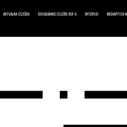
AKTUALNA IZLOŽBA
DOSADAĐNJE IZLOŽBE KUF-A
INTERVJU
MEDIAPITCH N