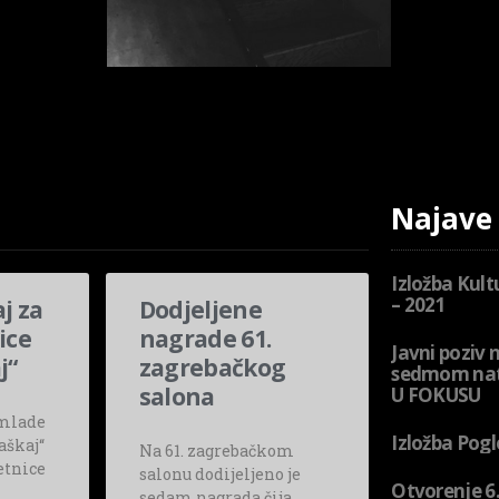
Najave
Izložba Kult
– 2021
j za
Dodjeljene
ice
nagrade 61.
Javni poziv 
j“
zagrebačkog
sedmom nat
salona
U FOKUSU
 mlade
Izložba Pogl
aškaj“
Na 61. zagrebačkom
etnice
salonu dodijeljeno je
Otvorenje 6.
sedam nagrada čija