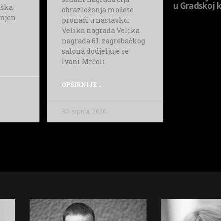
u Gradskoj k
aška
obrazloženja možete
enjen
pronaći u nastavku:
9
Velika nagrada Velika
nagrada 61. zagrebačkog
salona dodjeljuje se
Ivani Mrčeli
OPŠIRNIJE ...
30. srpnja, 2026.