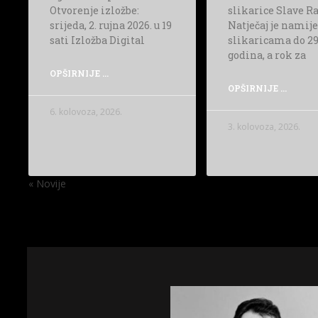
Otvorenje izložbe:
slikarice Slave R
srijeda, 2. rujna 2026. u 19
Natječaj je namij
sati Izložba Digital
slikaricama do 2
godina, a rok za
OPŠIRNIJE ...
OPŠIRNIJE ...
6. kolovoza, 2026.
3. kolovoza, 2026.
« Novije
Starije »