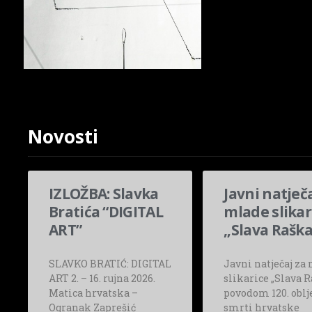
Novosti
IZLOŽBA: Slavka
Javni natječa
Bratića “DIGITAL
mlade slikar
ART”
„Slava Raška
SLAVKO BRATIĆ: DIGITAL
Javni natječaj za
ART 2. – 16. rujna 2026.
slikarice „Slava R
Matica hrvatska –
povodom 120. oblj
Ogranak Zaprešić
smrti hrvatske