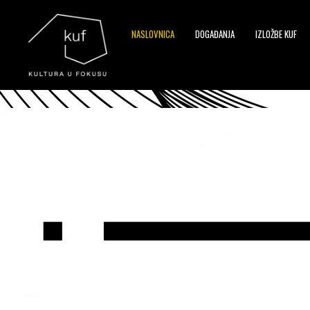
NASLOVNICA
DOGAĐANJA
IZLOŽBE KUF
▼
▼
▼