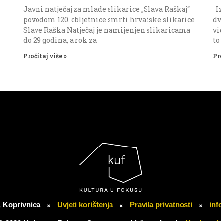
Javni natječaj za mlade slikarice „Slava Raškaj“
Iz
povodom 120. obljetnice smrti hrvatske slikarice
dv
Slave Raška Natječaj je namijenjen slikaricama
vi
do 29 godina, a rok za
to
Pročitaj više »
Pr
, Koprivnica
Uvjeti korištenja
Pravila privatnosti
inf