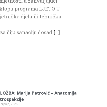
etnosti, a zahvaljujući
 sklopu programa LJETO U
jetnička djela ili tehnička
za čiju sanaciju dosad
[…]
ZLOŽBA: Marija Petrović – Anatomija
ntrospekcije
 srpnja, 2026.