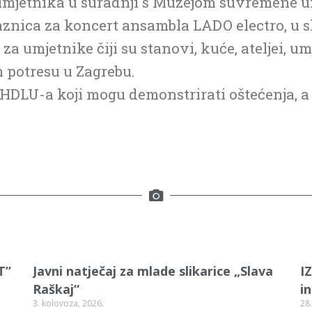
mjetnika u suradnji s Muzejom suvremene umj
aznica za koncert ansambla LADO electro, u
za umjetnike čiji su stanovi, kuće, ateljei, um
 potresu u Zagrebu.
HDLU-a koji mogu demonstrirati oštećenja, a 
T”
Javni natječaj za mlade slikarice „Slava
I
Raškaj“
i
3. kolovoza, 2026.
28.