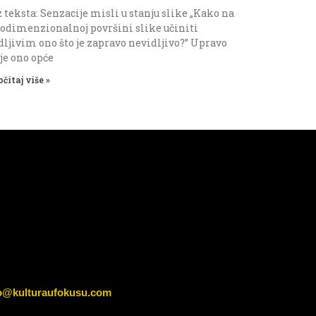
 teksta: Senzacije misli u stanju slike „Kako na
odimenzionalnoj površini slike učiniti
dljivim ono što je zapravo nevidljivo?” Upravo
 je ono opće
očitaj više »
o@kulturaufokusu.com