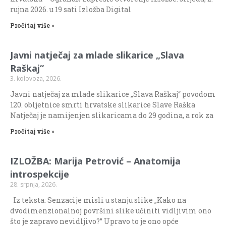
rujna 2026. u 19 sati Izložba Digital
Pročitaj više »
Javni natječaj za mlade slikarice „Slava
Raškaj“
3. kolovoza, 2026.
Javni natječaj za mlade slikarice „Slava Raškaj“ povodom
120. obljetnice smrti hrvatske slikarice Slave Raška
Natječaj je namijenjen slikaricama do 29 godina, a rok za
Pročitaj više »
IZLOŽBA: Marija Petrović – Anatomija
introspekcije
28. srpnja, 2026.
Iz teksta: Senzacije misli u stanju slike „Kako na
dvodimenzionalnoj površini slike učiniti vidljivim ono
što je zapravo nevidljivo?” Upravo to je ono opće