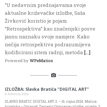
“U nedavnim prednajavama svoje
aktualne križevačke izložbe, Saša
Živković koristio je pojam
“Retrospektiva“ kao značenjski posve
jasnu naznaku svoje namjere. Kako
nečija retrospektiva podrazumijeva
kodificirani sitem radnji, metoda
[…]
Powered by
WPeMatico
IZLOŽBA: Slavka Bratića “DIGITAL ART”
6. kolovoza, 2026.
SLAVKO BRATIĆ: DIGITAL ART 2. – 16. rujna 2026. Matica
hrvatska – Ogranak Zaprešić Otvorenje izložbe: srijeda, 2.