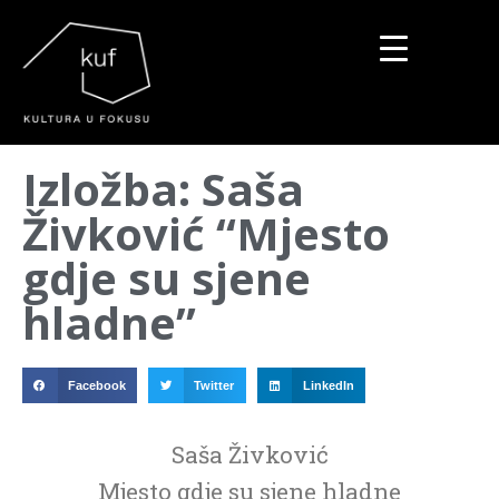
▼
Izložba: Saša
▼
Živković “Mjesto
▼
gdje su sjene
hladne”
Facebook
Twitter
LinkedIn
Saša Živković
Mjesto gdje su sjene hladne