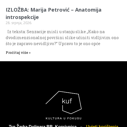
IZLOŽBA: Marija Petrović – Anatomija
introspekcije
28. srpnja, 2026.
Iz teksta: Senzacije misli u stanju slike „Kako na
dvodimenzionalnoj površini slike učiniti vidljivim ono
što je zapravo nevidljivo?” Upravo to je ono opće
Pročitaj više »
Trg Žarka Dolinara BB, Koprivnica
Uvjeti korištenja