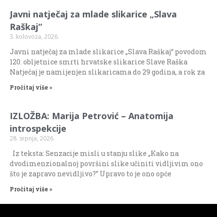
Javni natječaj za mlade slikarice „Slava
Raškaj“
3. kolovoza, 2026.
Javni natječaj za mlade slikarice „Slava Raškaj“ povodom
120. obljetnice smrti hrvatske slikarice Slave Raška
Natječaj je namijenjen slikaricama do 29 godina, a rok za
Pročitaj više »
IZLOŽBA: Marija Petrović – Anatomija
introspekcije
28. srpnja, 2026.
Iz teksta: Senzacije misli u stanju slike „Kako na
dvodimenzionalnoj površini slike učiniti vidljivim ono
što je zapravo nevidljivo?” Upravo to je ono opće
Pročitaj više »