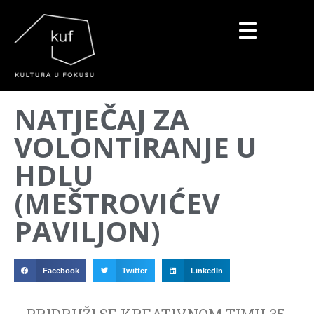
▼
NATJEČAJ ZA
▼
VOLONTIRANJE U
▼
HDLU
(MEŠTROVIĆEV
PAVILJON)
Facebook
Twitter
LinkedIn
PRIDRUŽI SE KREATIVNOM TIMU 35.