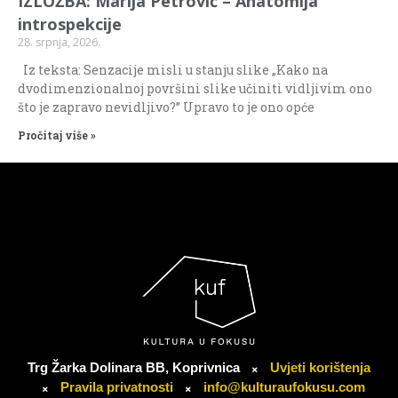
IZLOŽBA: Marija Petrović – Anatomija
introspekcije
28. srpnja, 2026.
Iz teksta: Senzacije misli u stanju slike „Kako na
dvodimenzionalnoj površini slike učiniti vidljivim ono
što je zapravo nevidljivo?” Upravo to je ono opće
Pročitaj više »
Trg Žarka Dolinara BB, Koprivnica
Uvjeti korištenja
Pravila privatnosti
info@kulturaufokusu.com