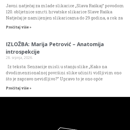
Javni natječaj za mlade slikarice „Slava Raškaj“ povodom
120. obljetnice smrti hrvatske slikarice Slave Raška
Natječaj je namijenjen slikaricama do 29 godina, a rok za
Pročitaj više »
IZLOŽBA: Marija Petrović – Anatomija
introspekcije
28. srpnja, 2026.
Iz teksta: Senzacije misli u stanju slike „Kako na
dvodimenzionalnoj površini slike učiniti vidljivim ono
što je zapravo nevidljivo?” Upravo to je ono opće
Pročitaj više »