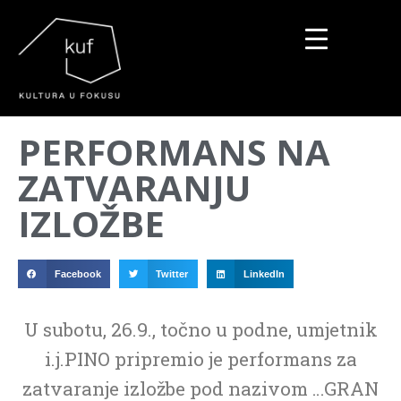
▼
PERFORMANS NA
▼
ZATVARANJU
▼
IZLOŽBE
Facebook
Twitter
LinkedIn
U subotu, 26.9., točno u podne, umjetnik
i.j.PINO pripremio je performans za
zatvaranje izložbe pod nazivom …GRAN