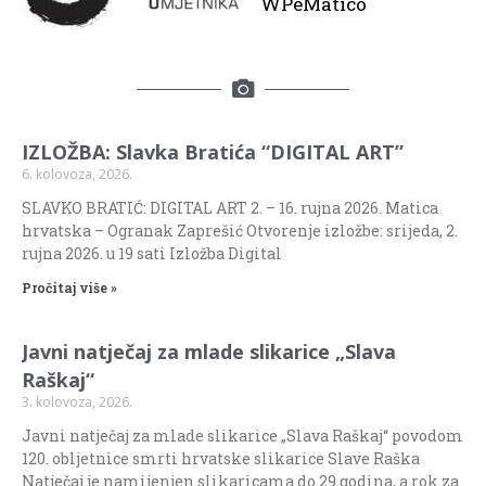
WPeMatico
IZLOŽBA: Slavka Bratića “DIGITAL ART”
6. kolovoza, 2026.
SLAVKO BRATIĆ: DIGITAL ART 2. – 16. rujna 2026. Matica
hrvatska – Ogranak Zaprešić Otvorenje izložbe: srijeda, 2.
rujna 2026. u 19 sati Izložba Digital
Pročitaj više »
Javni natječaj za mlade slikarice „Slava
Raškaj“
3. kolovoza, 2026.
Javni natječaj za mlade slikarice „Slava Raškaj“ povodom
120. obljetnice smrti hrvatske slikarice Slave Raška
Natječaj je namijenjen slikaricama do 29 godina, a rok za