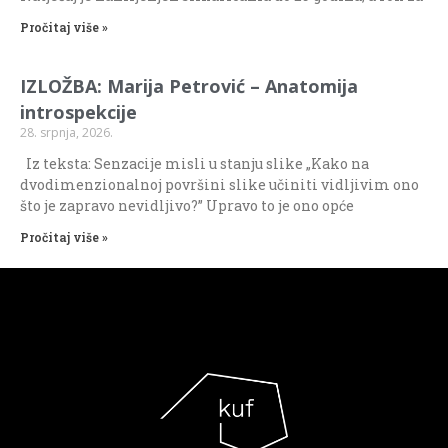
Pročitaj više »
IZLOŽBA: Marija Petrović – Anatomija
introspekcije
28. srpnja, 2026.
Iz teksta: Senzacije misli u stanju slike „Kako na
dvodimenzionalnoj površini slike učiniti vidljivim ono
što je zapravo nevidljivo?” Upravo to je ono opće
Pročitaj više »