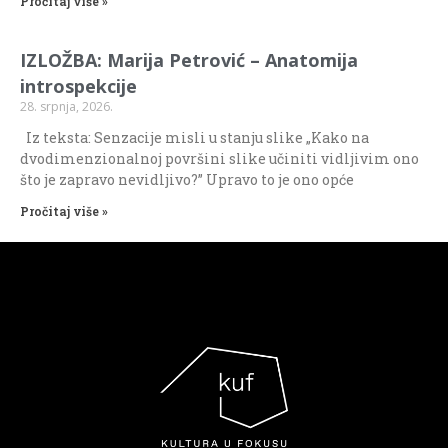
Pročitaj više »
IZLOŽBA: Marija Petrović – Anatomija
introspekcije
28. srpnja, 2026.
Iz teksta: Senzacije misli u stanju slike „Kako na
dvodimenzionalnoj površini slike učiniti vidljivim ono
što je zapravo nevidljivo?” Upravo to je ono opće
Pročitaj više »