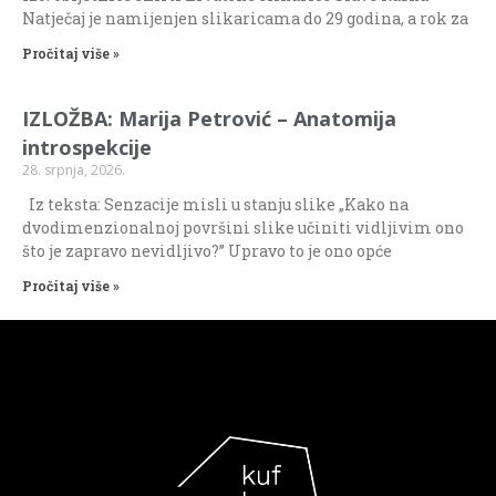
Natječaj je namijenjen slikaricama do 29 godina, a rok za
Pročitaj više »
IZLOŽBA: Marija Petrović – Anatomija
introspekcije
28. srpnja, 2026.
Iz teksta: Senzacije misli u stanju slike „Kako na
dvodimenzionalnoj površini slike učiniti vidljivim ono
što je zapravo nevidljivo?” Upravo to je ono opće
Pročitaj više »