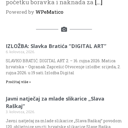
početku boravka i naknada za
[…]
Powered by
WPeMatico
IZLOŽBA: Slavka Bratića “DIGITAL ART”
6. kolovoza, 2026.
SLAVKO BRATIĆ: DIGITAL ART 2. – 16. rujna 2026. Matica
hrvatska – Ogranak Zaprešić Otvorenje izložbe: srijeda, 2.
rujna 2026. u 19 sati Izložba Digital
Pročitaj više »
Javni natječaj za mlade slikarice „Slava
Raškaj“
3. kolovoza, 2026.
Javni natječaj za mlade slikarice „Slava Raškaj“ povodom
120. obljetnice smrti hrvatske slikarice Slave Raška