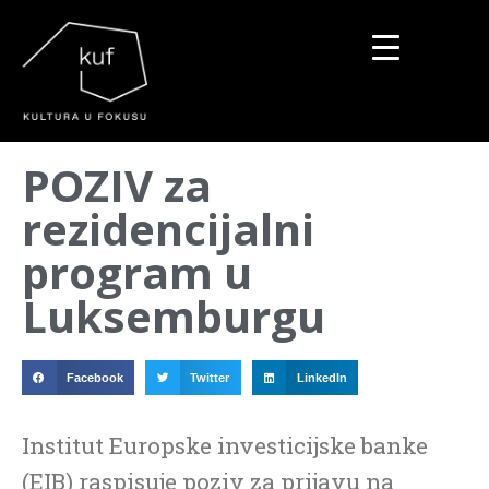
▼
POZIV za
▼
rezidencijalni
▼
program u
Luksemburgu
Facebook
Twitter
LinkedIn
Institut Europske investicijske banke
(EIB) raspisuje poziv za prijavu na