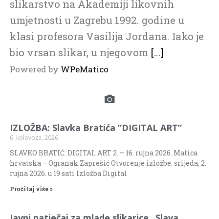
slikarstvo na Akademiji likovnih
umjetnosti u Zagrebu 1992. godine u
klasi profesora Vasilija Jordana. Iako je
bio vrsan slikar, u njegovom
[…]
Powered by
WPeMatico
IZLOŽBA: Slavka Bratića “DIGITAL ART”
6. kolovoza, 2026.
SLAVKO BRATIĆ: DIGITAL ART 2. – 16. rujna 2026. Matica
hrvatska – Ogranak Zaprešić Otvorenje izložbe: srijeda, 2.
rujna 2026. u 19 sati Izložba Digital
Pročitaj više »
Javni natječaj za mlade slikarice „Slava