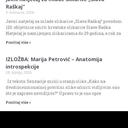
Raškaj“
3. kolovoza, 2026.
Javni natječaj za mlade slikarice „Slava Raškaj“ povodom
120. obljetnice smrti hrvatske slikarice Slave Raška
Natječaj je namijenjen slikaricama do 29 godina, a rok za
Pročitaj više »
IZLOŽBA: Marija Petrović – Anatomija
introspekcije
28. srpnja, 2026.
Iz teksta: Senzacije misli u stanju slike „Kako na
dvodimenzionalnoj površini slike učiniti vidljivim ono
što je zapravo nevidljivo?” Upravo to je ono opće
Pročitaj više »