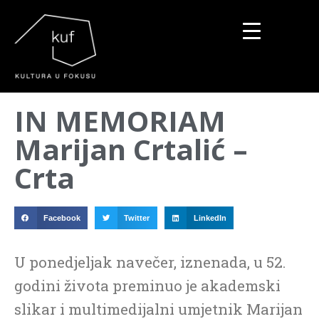
▼
IN MEMORIAM
▼
Marijan Crtalić –
▼
Crta
Facebook
Twitter
LinkedIn
U ponedjeljak navečer, iznenada, u 52.
godini života preminuo je akademski
slikar i multimedijalni umjetnik Marijan