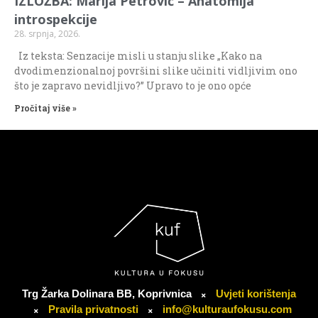
IZLOŽBA: Marija Petrović – Anatomija
introspekcije
28. srpnja, 2026.
Iz teksta: Senzacije misli u stanju slike „Kako na
dvodimenzionalnoj površini slike učiniti vidljivim ono
što je zapravo nevidljivo?” Upravo to je ono opće
Pročitaj više »
Trg Žarka Dolinara BB, Koprivnica
Uvjeti korištenja
Pravila privatnosti
info@kulturaufokusu.com