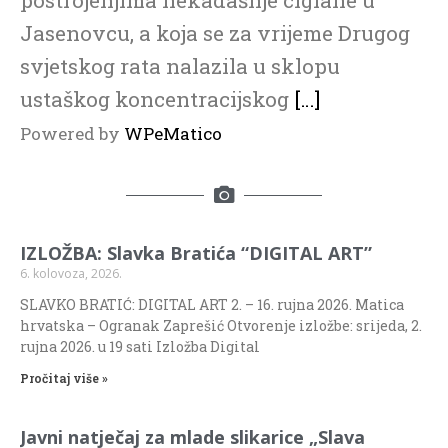
postrojenjima nekadašnje ciglane u
Jasenovcu, a koja se za vrijeme Drugog
svjetskog rata nalazila u sklopu
ustaškog koncentracijskog
[…]
Powered by
WPeMatico
IZLOŽBA: Slavka Bratića “DIGITAL ART”
6. kolovoza, 2026.
SLAVKO BRATIĆ: DIGITAL ART 2. – 16. rujna 2026. Matica
hrvatska – Ogranak Zaprešić Otvorenje izložbe: srijeda, 2.
rujna 2026. u 19 sati Izložba Digital
Pročitaj više »
Javni natječaj za mlade slikarice „Slava