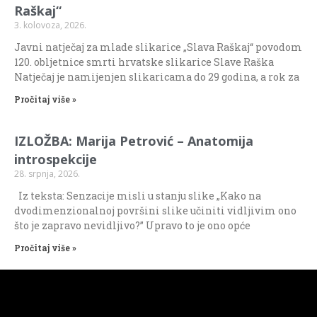
Raškaj“
3. kolovoza, 2026.
Javni natječaj za mlade slikarice „Slava Raškaj“ povodom
120. obljetnice smrti hrvatske slikarice Slave Raška
Natječaj je namijenjen slikaricama do 29 godina, a rok za
Pročitaj više »
IZLOŽBA: Marija Petrović – Anatomija
introspekcije
28. srpnja, 2026.
Iz teksta: Senzacije misli u stanju slike „Kako na
dvodimenzionalnoj površini slike učiniti vidljivim ono
što je zapravo nevidljivo?” Upravo to je ono opće
Pročitaj više »