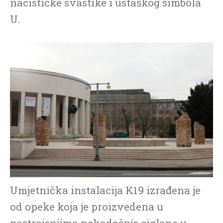
nacističke svastike i ustaškog simbola
U.
Umjetnička instalacija K19 izrađena je
od opeke koja je proizvedena u