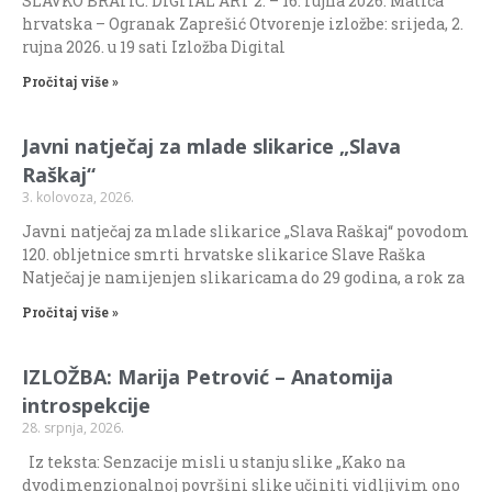
SLAVKO BRATIĆ: DIGITAL ART 2. – 16. rujna 2026. Matica
hrvatska – Ogranak Zaprešić Otvorenje izložbe: srijeda, 2.
rujna 2026. u 19 sati Izložba Digital
Pročitaj više »
Javni natječaj za mlade slikarice „Slava
Raškaj“
3. kolovoza, 2026.
Javni natječaj za mlade slikarice „Slava Raškaj“ povodom
120. obljetnice smrti hrvatske slikarice Slave Raška
Natječaj je namijenjen slikaricama do 29 godina, a rok za
Pročitaj više »
IZLOŽBA: Marija Petrović – Anatomija
introspekcije
28. srpnja, 2026.
Iz teksta: Senzacije misli u stanju slike „Kako na
dvodimenzionalnoj površini slike učiniti vidljivim ono