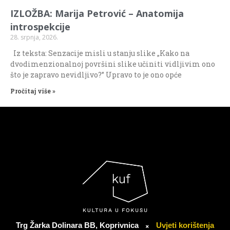
IZLOŽBA: Marija Petrović – Anatomija
introspekcije
28. srpnja, 2026.
Iz teksta: Senzacije misli u stanju slike „Kako na
dvodimenzionalnoj površini slike učiniti vidljivim ono
što je zapravo nevidljivo?” Upravo to je ono opće
Pročitaj više »
Trg Žarka Dolinara BB, Koprivnica
Uvjeti korištenja