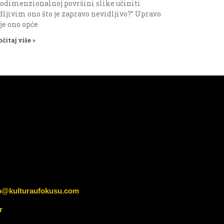
odimenzionalnoj površini slike učiniti
dljivim ono što je zapravo nevidljivo?” Upravo
 je ono opće
očitaj više »
o@kulturaufokusu.com
r