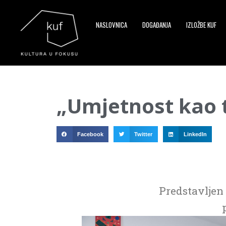
NASLOVNICA
DOGAĐANJA
IZLOŽBE KUF
▼
„Umjetnost kao t
▼
▼
Facebook
Twitter
LinkedIn
Predstavljen 