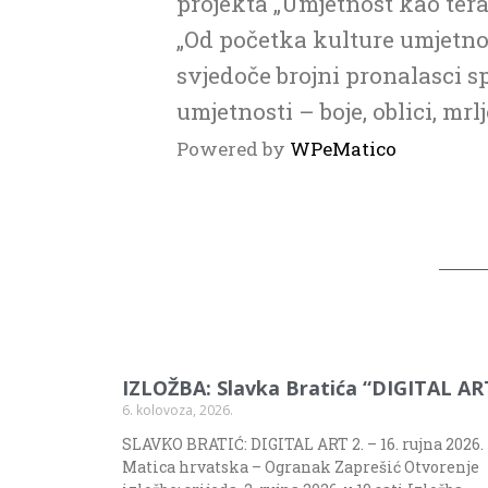
projekta „Umjetnost kao terap
„Od početka kulture umjetnos
svjedoče brojni pronalasci sp
umjetnosti – boje, oblici, mrlj
Powered by
WPeMatico
IZLOŽBA: Slavka Bratića “DIGITAL AR
6. kolovoza, 2026.
SLAVKO BRATIĆ: DIGITAL ART 2. – 16. rujna 2026.
Matica hrvatska – Ogranak Zaprešić Otvorenje