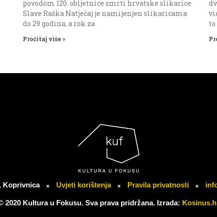
povodom 120. obljetnice smrti hrvatske slikarice
dv
Slave Raška Natječaj je namijenjen slikaricama
vi
do 29 godina, a rok za
to
Pročitaj više »
Pr
, Koprivnica
Uvjeti korištenja
Pravila privatnosti
inf
© 2020 Kultura u Fokusu. Sva prava pridržana. Izrada:
Kosinus.h