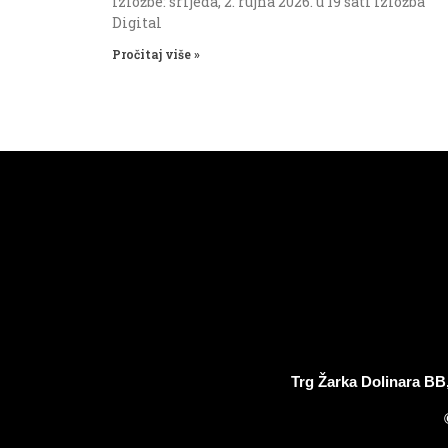
izložbe: srijeda, 2. rujna 2026. u 19 sati Izložba
Digital
Pročitaj više »
Trg Žarka Dolinara BB