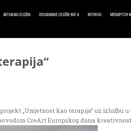
AKTUALNA IZLOŽBA
DOSADAĐNJE IZLOŽBE KUF-A
INTERVJU
MEDIAPITCH N
erapija“
projekt „Umjetnost kao terapija“ uz izložbu u 
povodom CreArt Europskog dana kreativnost