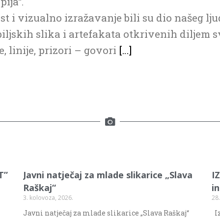
ija“.
t i vizualno izražavanje bili su dio našeg l
iljskih slika i artefakata otkrivenih diljem s
e, linije, prizori – govori
[…]
T”
Javni natječaj za mlade slikarice „Slava
I
Raškaj“
i
3. kolovoza, 2026.
28.
Javni natječaj za mlade slikarice „Slava Raškaj“
Iz