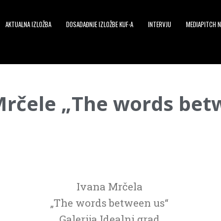
AKTUALNA IZLOŽBA
DOSADAĐNJE IZLOŽBE KUF-A
INTERVJU
MEDIAPITCH N
Mrčele „The words bet
Ivana Mrčela
„The words between us“
Galerija Idealni grad