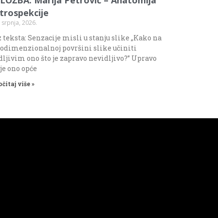
ntrospekcije
 srpnja, 2026.
 teksta: Senzacije misli u stanju slike „Kako na
odimenzionalnoj površini slike učiniti
dljivim ono što je zapravo nevidljivo?” Upravo
 je ono opće
očitaj više »