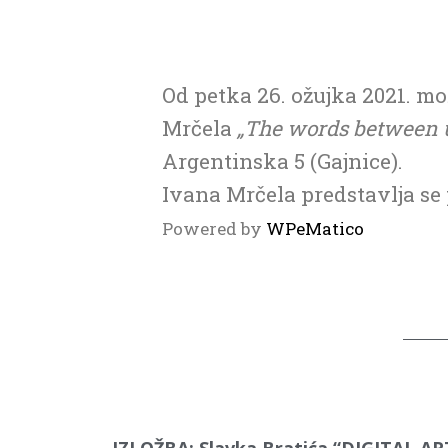
Od petka 26. ožujka 2021. m
Mrčela
„The words between 
Argentinska 5 (Gajnice).
Ivana Mrčela predstavlja se
Powered by
WPeMatico
IZLOŽBA: Slavka Bratića “DIGITAL AR