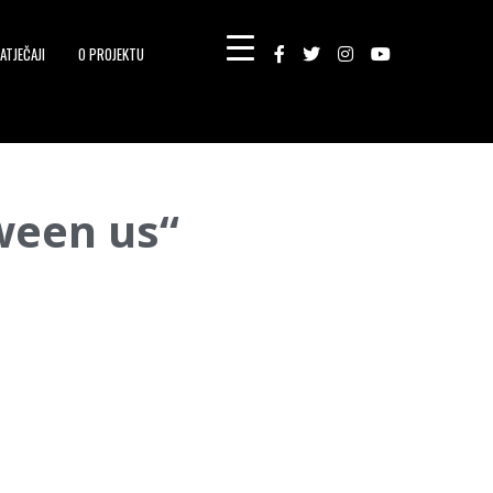
ATJEČAJI
O PROJEKTU
ween us“