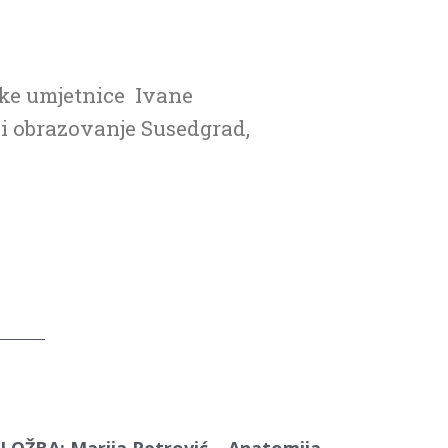
ske umjetnice Ivane
u i obrazovanje Susedgrad,
ZLOŽBA: Marija Petrović – Anatomija