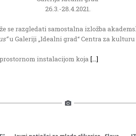
26.3.-28.4.2021.
ože se razgledati samostalna izložba akadem
us“
u Galeriji „Idealni grad“ Centra za kultur
 prostornom instalacijom koja
[…]
T”
Javni natječaj za mlade slikarice „Slava
I