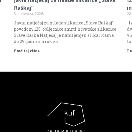
Raškaj“
i
3. kolovoza, 2026.
28.
Javni natječaj za mlade slikarice „Slava Raškaj“
Iz
povodom 120. obljetnice smrti hrvatske slikarice
dv
Slave Raška Natječaj je namijenjen slikaricama
vi
do 29 godina, a rok za
to
Pročitaj više »
Pr