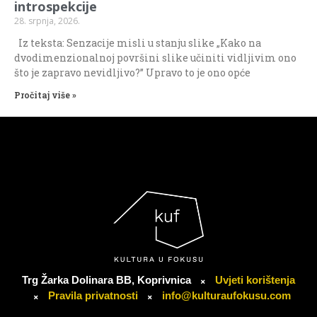
introspekcije
28. srpnja, 2026.
Iz teksta: Senzacije misli u stanju slike „Kako na
dvodimenzionalnoj površini slike učiniti vidljivim ono
što je zapravo nevidljivo?” Upravo to je ono opće
Pročitaj više »
Trg Žarka Dolinara BB, Koprivnica
Uvjeti korištenja
Pravila privatnosti
info@kulturaufokusu.com