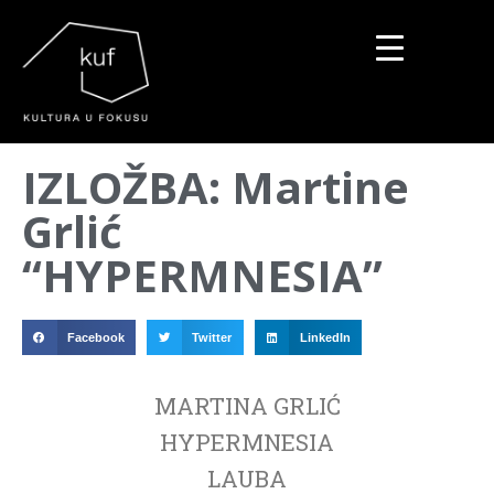
▼
IZLOŽBA: Martine
▼
Grlić
▼
“HYPERMNESIA”
Facebook
Twitter
LinkedIn
MARTINA GRLIĆ
HYPERMNESIA
LAUBA