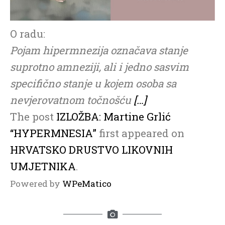
O radu:
Pojam hipermnezija označava stanje
suprotno amneziji, ali i jedno sasvim
specifično stanje u kojem osoba sa
nevjerovatnom točnošću
[…]
The post
IZLOŽBA: Martine Grlić
“HYPERMNESIA”
first appeared on
HRVATSKO DRUSTVO LIKOVNIH
UMJETNIKA
.
Powered by
WPeMatico