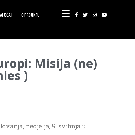
ATJEČAJI
O PROJEKTU
ropi: Misija (ne)
ies )
vanja, nedjelja, 9. svibnja u