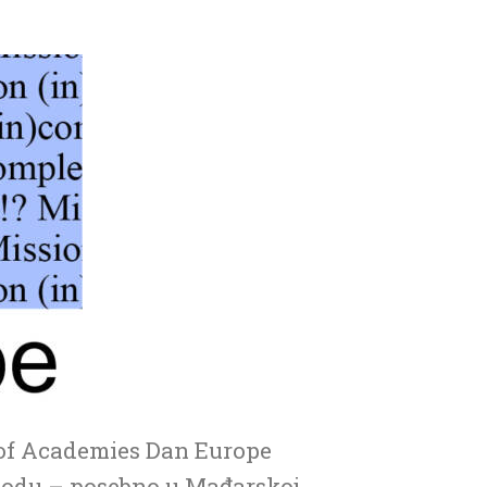
ce of Academies Dan Europe
obodu – posebno u Mađarskoj.