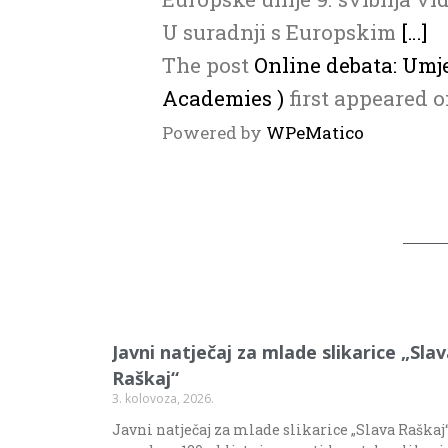
U suradnji s Europskim
[…]
The post
Online debata: Umje
Academies )
first appeared 
Powered by
WPeMatico
Javni natječaj za mlade slikarice „Sla
Raškaj“
3. kolovoza, 2026.
Javni natječaj za mlade slikarice „Slava Raškaj