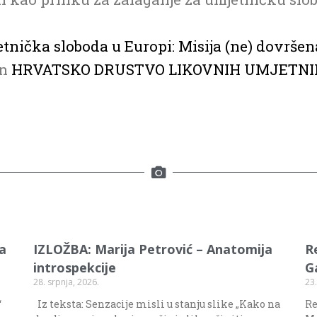
tnička sloboda u Europi: Misija (ne) dovršen
on
HRVATSKO DRUSTVO LIKOVNIH UMJETN
va
IZLOŽBA: Marija Petrović – Anatomija
R
introspekcije
G
28. srpnja, 2026.
23.
“
Iz teksta: Senzacije misli u stanju slike „Kako na
Re