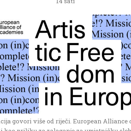
14 sati
akcija govori više od riječi. European Allian
di kao priliku za zalaganje za umjetničku sl