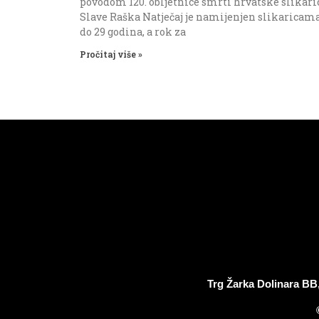
povodom 120. obljetnice smrti hrvatske slikari
Slave Raška Natječaj je namijenjen slikaricam
do 29 godina, a rok za
Pročitaj više »
Trg Žarka Dolinara BB