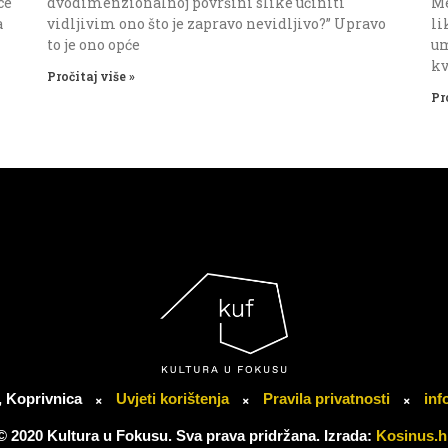
ce
dvodimenzionalnoj površini slike učiniti
Me
a
vidljivim ono što je zapravo nevidljivo?” Upravo
li
to je ono opće
um
kv
Pročitaj više »
Pr
, Koprivnica
Uvjeti korištenja
Pravila privatnosti
inf
© 2020 Kultura u Fokusu. Sva prava pridržana. Izrada:
Kosinus.h