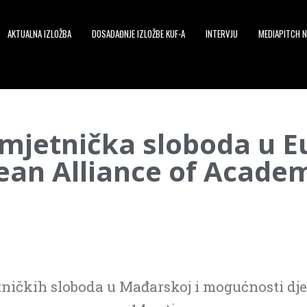
AKTUALNA IZLOŽBA
DOSADAĐNJE IZLOŽBE KUF-A
INTERVJU
MEDIAPITCH N
mjetnička sloboda u Eu
an Alliance of Academ
ičkih sloboda u Mađarskoj i mogućnosti djelo