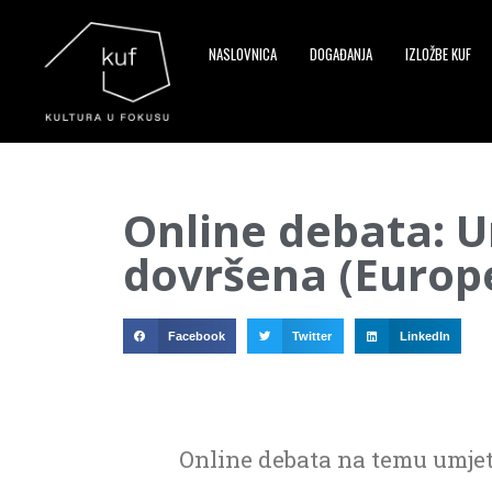
NASLOVNICA
DOGAĐANJA
IZLOŽBE KUF
▼
Online debata: U
▼
dovršena (Europe
▼
Facebook
Twitter
LinkedIn
Online debata na temu umjetn