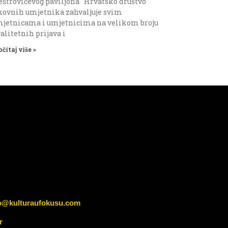
štrovićevog paviljona Hrvatsko društvo
kovnih umjetnika zahvaljuje svim
jetnicama i umjetnicima na velikom broju
alitetnih prijava i
očitaj više »
o@kulturaufokusu.com
r