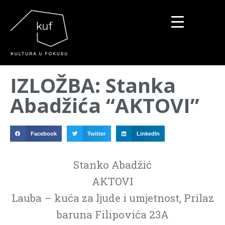
▼
IZLOŽBA: Stanka
▼
Abadžića “AKTOVI”
▼
Facebook
Twitter
LinkedIn
Stanko Abadžić
AKTOVI
Lauba – kuća za ljude i umjetnost, Prilaz
baruna Filipovića 23A