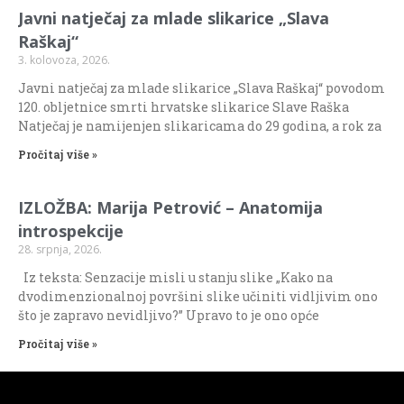
Javni natječaj za mlade slikarice „Slava
Raškaj“
3. kolovoza, 2026.
Javni natječaj za mlade slikarice „Slava Raškaj“ povodom
120. obljetnice smrti hrvatske slikarice Slave Raška
Natječaj je namijenjen slikaricama do 29 godina, a rok za
Pročitaj više »
IZLOŽBA: Marija Petrović – Anatomija
introspekcije
28. srpnja, 2026.
Iz teksta: Senzacije misli u stanju slike „Kako na
dvodimenzionalnoj površini slike učiniti vidljivim ono
što je zapravo nevidljivo?” Upravo to je ono opće
Pročitaj više »