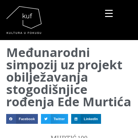
▼
Međunarodni
▼
simpozij uz projekt
▼
obilježavanja
stogodišnjice
rođenja Ede Murtića
Facebook
Twitter
LinkedIn
MURTIĆ 100