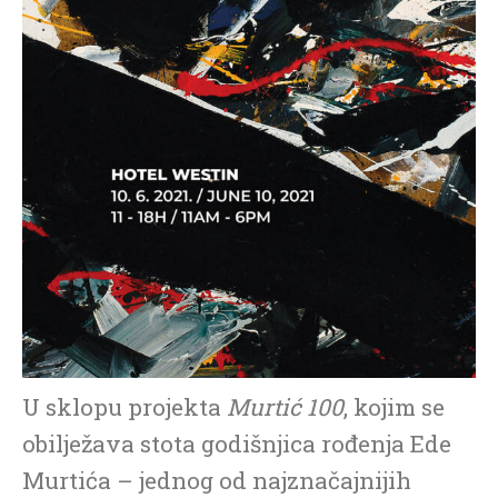
U sklopu projekta
Murtić 100
, kojim se
obilježava stota godišnjica rođenja Ede
Murtića – jednog od najznačajnijih