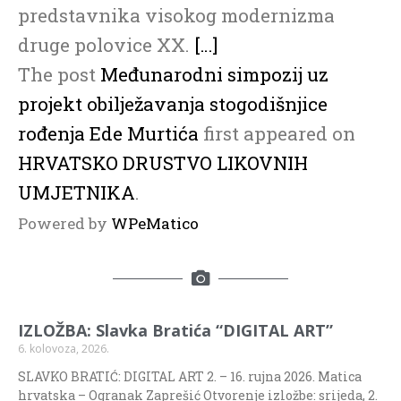
predstavnika visokog modernizma
druge polovice XX.
[…]
The post
Međunarodni simpozij uz
projekt obilježavanja stogodišnjice
rođenja Ede Murtića
first appeared on
HRVATSKO DRUSTVO LIKOVNIH
UMJETNIKA
.
Powered by
WPeMatico
IZLOŽBA: Slavka Bratića “DIGITAL ART”
6. kolovoza, 2026.
SLAVKO BRATIĆ: DIGITAL ART 2. – 16. rujna 2026. Matica
hrvatska – Ogranak Zaprešić Otvorenje izložbe: srijeda, 2.