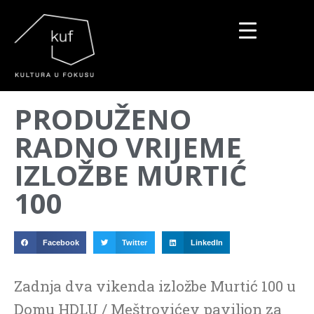
▼
PRODUŽENO
▼
RADNO VRIJEME
▼
IZLOŽBE MURTIĆ
100
Facebook
Twitter
LinkedIn
Zadnja dva vikenda izložbe Murtić 100 u
Domu HDLU / Meštrovićev paviljon za