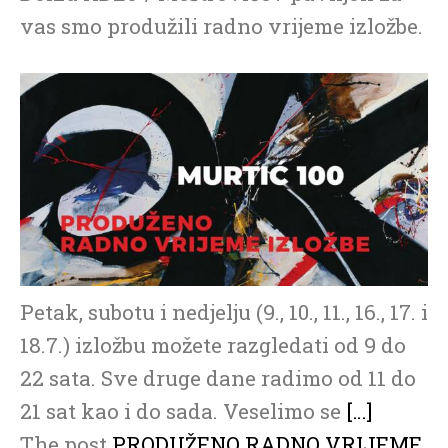
vas smo produžili radno vrijeme izložbe.
Petak, subotu i nedjelju (9., 10., 11., 16., 17. i
18.7.) izložbu možete razgledati od 9 do
22 sata. Sve druge dane radimo od 11 do
21 sat kao i do sada. Veselimo se
[…]
The post
PRODUŽENO RADNO VRIJEME