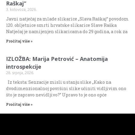
Raškaj“
3. kolovoza, 2026.
Javni natječaj za mlade slikarice „Slava Raškaj“ povodom
120. obljetnice smrti hrvatske slikarice Slave Raška
Natječaj je namijenjen slikaricama do 29 godina, a rok za
Pročitaj više »
IZLOŽBA: Marija Petrović – Anatomija
introspekcije
28. srpnja, 2026.
Iz teksta: Senzacije misli u stanju slike „Kako na
dvodimenzionalnoj površini slike učiniti vidljivim ono
što je zapravo nevidljivo?” Upravo to je ono opće
Pročitaj više »