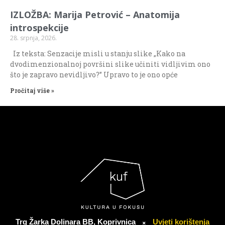
IZLOŽBA: Marija Petrović – Anatomija
introspekcije
28. srpnja, 2026.
Iz teksta: Senzacije misli u stanju slike „Kako na
dvodimenzionalnoj površini slike učiniti vidljivim ono
što je zapravo nevidljivo?” Upravo to je ono opće
Pročitaj više »
Trg Žarka Dolinara BB, Koprivnica
Uvjeti korištenja