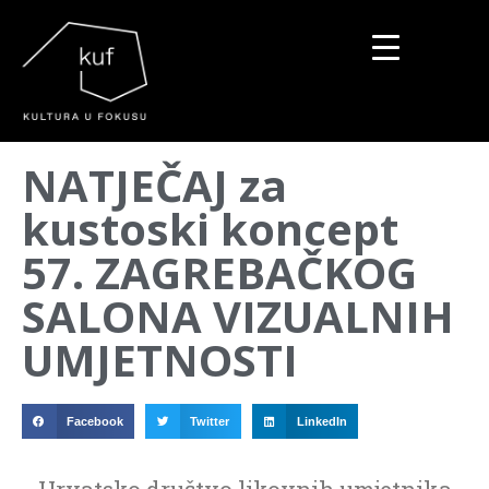
▼
NATJEČAJ za
▼
kustoski koncept
▼
57. ZAGREBAČKOG
SALONA VIZUALNIH
UMJETNOSTI
Facebook
Twitter
LinkedIn
Hrvatsko društvo likovnih umjetnika