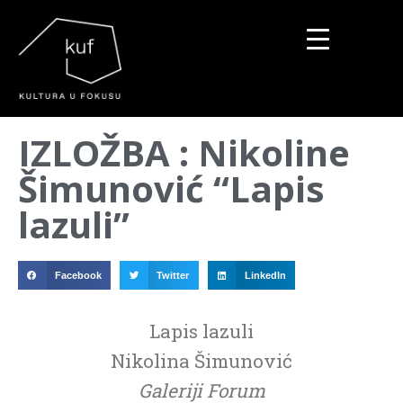
▼
IZLOŽBA : Nikoline
▼
Šimunović “Lapis
▼
lazuli”
Facebook
Twitter
LinkedIn
Lapis lazuli
Nikolina Šimunović
Galeriji Forum