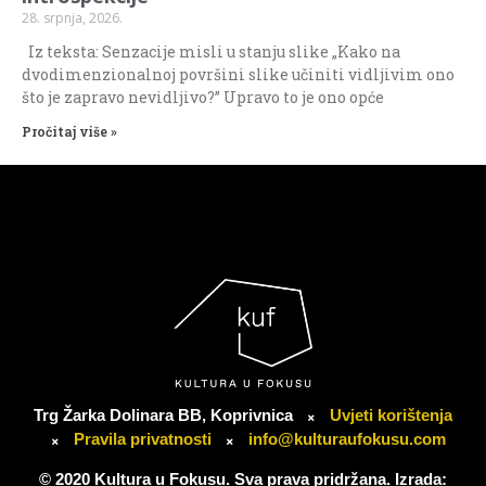
28. srpnja, 2026.
Iz teksta: Senzacije misli u stanju slike „Kako na
dvodimenzionalnoj površini slike učiniti vidljivim ono
što je zapravo nevidljivo?” Upravo to je ono opće
Pročitaj više »
Trg Žarka Dolinara BB, Koprivnica
Uvjeti korištenja
Pravila privatnosti
info@kulturaufokusu.com
© 2020 Kultura u Fokusu. Sva prava pridržana. Izrada: