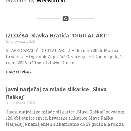
Powered by
WPeMatico
IZLOŽBA: Slavka Bratića “DIGITAL ART”
6. kolovoza, 2026.
SLAVKO BRATIĆ: DIGITAL ART 2. – 16. rujna 2026. Matica
hrvatska – Ogranak Zaprešić Otvorenje izložbe: srijeda, 2.
rujna 2026. u 19 sati Izložba Digital
Pročitaj više »
Javni natječaj za mlade slikarice „Slava
Raškaj“
3. kolovoza, 2026.
Javni natječaj za mlade slikarice „Slava Raškaj“ povodom
120. obljetnice smrti hrvatske slikarice Slave Raška
Natječaj je namijenjen slikaricama do 29 godina, a rok za