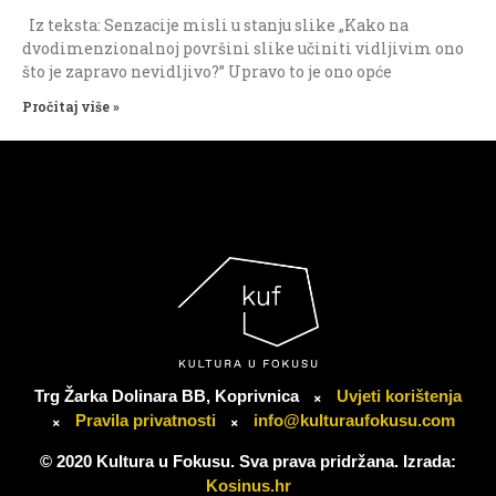
Iz teksta: Senzacije misli u stanju slike „Kako na
dvodimenzionalnoj površini slike učiniti vidljivim ono
što je zapravo nevidljivo?” Upravo to je ono opće
Pročitaj više »
Trg Žarka Dolinara BB, Koprivnica
Uvjeti korištenja
Pravila privatnosti
info@kulturaufokusu.com
© 2020 Kultura u Fokusu. Sva prava pridržana. Izrada:
Kosinus.hr