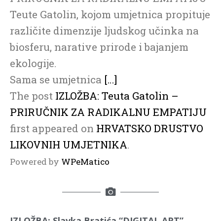
Teute Gatolin, kojom umjetnica propituje
različite dimenzije ljudskog učinka na
biosferu, narative prirode i bajanjem
ekologije.
Sama se umjetnica
[…]
The post
IZLOŽBA: Teuta Gatolin –
PRIRUČNIK ZA RADIKALNU EMPATIJU
first appeared on
HRVATSKO DRUSTVO
LIKOVNIH UMJETNIKA
.
Powered by
WPeMatico
IZLOŽBA: Slavka Bratića “DIGITAL ART”