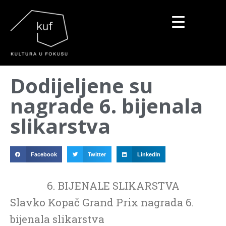
▼
Dodijeljene su
▼
nagrade 6. bijenala
▼
slikarstva
Facebook
Twitter
LinkedIn
6. BIJENALE SLIKARSTVA
Slavko Kopač Grand Prix nagrada 6.
bijenala slikarstva