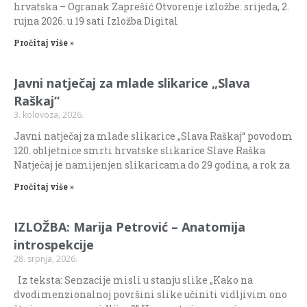
hrvatska – Ogranak Zaprešić Otvorenje izložbe: srijeda, 2.
rujna 2026. u 19 sati Izložba Digital
Pročitaj više »
Javni natječaj za mlade slikarice „Slava
Raškaj“
3. kolovoza, 2026.
Javni natječaj za mlade slikarice „Slava Raškaj“ povodom
120. obljetnice smrti hrvatske slikarice Slave Raška
Natječaj je namijenjen slikaricama do 29 godina, a rok za
Pročitaj više »
IZLOŽBA: Marija Petrović – Anatomija
introspekcije
28. srpnja, 2026.
Iz teksta: Senzacije misli u stanju slike „Kako na
dvodimenzionalnoj površini slike učiniti vidljivim ono