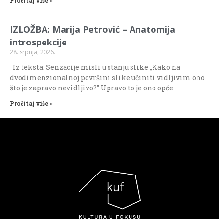
Pročitaj više »
IZLOŽBA: Marija Petrović – Anatomija
introspekcije
28. srpnja, 2026.
Iz teksta: Senzacije misli u stanju slike „Kako na
dvodimenzionalnoj površini slike učiniti vidljivim ono
što je zapravo nevidljivo?” Upravo to je ono opće
Pročitaj više »