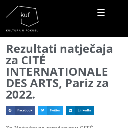
▼
Rezultati natječaja
▼
za CITÉ
▼
INTERNATIONALE
DES ARTS, Pariz za
2022.
Facebook
Twitter
LinkedIn
Za Natječaj za rezidenciju CITÉ