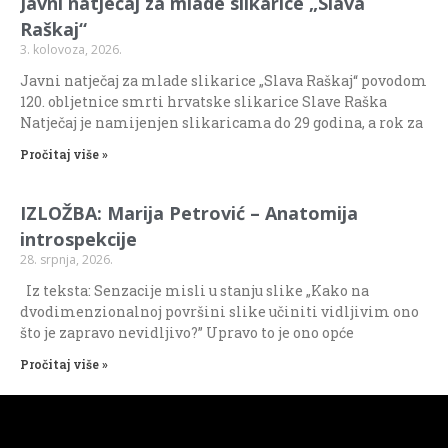
Javni natječaj za mlade slikarice „Slava
Raškaj“
3. kolovoza, 2026.
Javni natječaj za mlade slikarice „Slava Raškaj“ povodom
120. obljetnice smrti hrvatske slikarice Slave Raška
Natječaj je namijenjen slikaricama do 29 godina, a rok za
Pročitaj više »
IZLOŽBA: Marija Petrović – Anatomija
introspekcije
28. srpnja, 2026.
Iz teksta: Senzacije misli u stanju slike „Kako na
dvodimenzionalnoj površini slike učiniti vidljivim ono
što je zapravo nevidljivo?” Upravo to je ono opće
Pročitaj više »