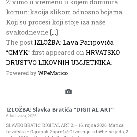
Živimo u vremenu u kojem dominira
komunikacija slikom odnosno bojama.
Koji su procesi koji stoje iza naše
svakodnevne
[…]
The post
IZLOŽBA: Lava Paripovića
“CMYK”
first appeared on
HRVATSKO
DRUSTVO LIKOVNIH UMJETNIKA
.
Powered by
WPeMatico
IZLOŽBA: Slavka Bratića “DIGITAL ART”
6. kolovoza, 2026.
SLAVKO BRATIĆ: DIGITAL ART 2. – 16. rujna 2026. Matica
hrvatska – Ogranak Zaprešić Otvorenje izložbe: srijeda, 2.