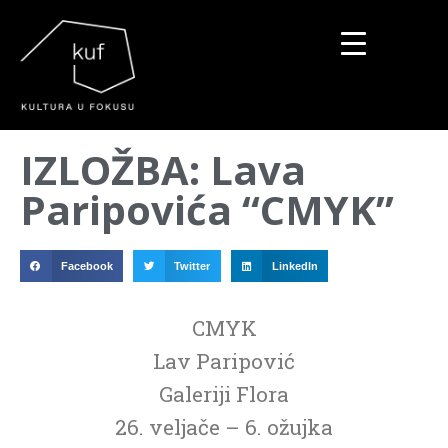
▼
IZLOŽBA: Lava
▼
Paripovića “CMYK”
▼
Facebook
Twitter
LinkedIn
CMYK
Lav Paripović
Galeriji Flora
26. veljače – 6. ožujka