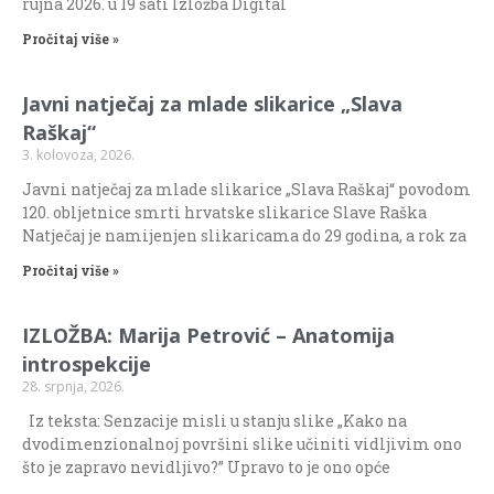
rujna 2026. u 19 sati Izložba Digital
Pročitaj više »
Javni natječaj za mlade slikarice „Slava
Raškaj“
3. kolovoza, 2026.
Javni natječaj za mlade slikarice „Slava Raškaj“ povodom
120. obljetnice smrti hrvatske slikarice Slave Raška
Natječaj je namijenjen slikaricama do 29 godina, a rok za
Pročitaj više »
IZLOŽBA: Marija Petrović – Anatomija
introspekcije
28. srpnja, 2026.
Iz teksta: Senzacije misli u stanju slike „Kako na
dvodimenzionalnoj površini slike učiniti vidljivim ono
što je zapravo nevidljivo?” Upravo to je ono opće