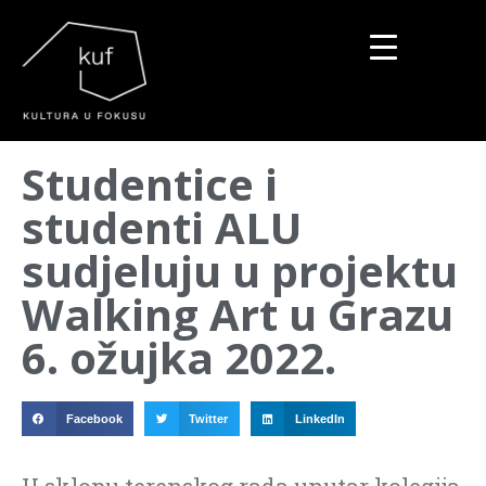
▼
Studentice i
▼
studenti ALU
▼
sudjeluju u projektu
Walking Art u Grazu
6. ožujka 2022.
Facebook
Twitter
LinkedIn
U sklopu terenskog rada unutar kolegija