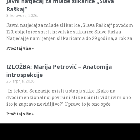
Javni natječaj za mlade slikarice „Slava
Raškaj“
3. kolovoza, 2026.
Javni natječaj za mlade slikarice „Slava Raškaj“ povodom
120. obljetnice smrti hrvatske slikarice Slave Raška
Natječaj je namijenjen slikaricama do 29 godina, a rok za
Pročitaj više »
IZLOŽBA: Marija Petrović – Anatomija
introspekcije
28. srpnja, 2026.
Iz teksta: Senzacije misli u stanju slike „Kako na
dvodimenzionalnoj površini slike učiniti vidljivim ono
što je zapravo nevidljivo?” Upravo to je ono opće
Pročitaj više »