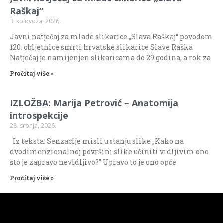
Raškaj“
3. kolovoza, 2026.
Javni natječaj za mlade slikarice „Slava Raškaj“ povodom
120. obljetnice smrti hrvatske slikarice Slave Raška
Natječaj je namijenjen slikaricama do 29 godina, a rok za
Pročitaj više »
IZLOŽBA: Marija Petrović – Anatomija
introspekcije
28. srpnja, 2026.
Iz teksta: Senzacije misli u stanju slike „Kako na
dvodimenzionalnoj površini slike učiniti vidljivim ono
što je zapravo nevidljivo?” Upravo to je ono opće
Pročitaj više »