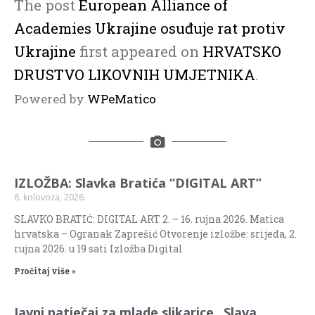
The post
European Alliance of
Academies Ukrajine osuđuje rat protiv
Ukrajine
first appeared on
HRVATSKO
DRUSTVO LIKOVNIH UMJETNIKA
.
Powered by
WPeMatico
IZLOŽBA: Slavka Bratića “DIGITAL ART”
6. kolovoza, 2026.
SLAVKO BRATIĆ: DIGITAL ART 2. – 16. rujna 2026. Matica
hrvatska – Ogranak Zaprešić Otvorenje izložbe: srijeda, 2.
rujna 2026. u 19 sati Izložba Digital
Pročitaj više »
Javni natječaj za mlade slikarice „Slava