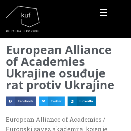
▼
European Alliance
▼
of Academies
▼
Ukrajine osuđuje
rat protiv Ukrajine
Facebook
Twitter
LinkedIn
European Alliance of Academies /
Europski savez akademija, kojeg je