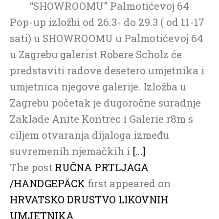
“SHOWROOMU” Palmotićevoj 64
Pop-up izložbi od 26.3- do 29.3 ( od 11-17
sati) u SHOWROOMU u Palmotićevoj 64
u Zagrebu galerist Robere Scholz će
predstaviti radove desetero umjetnika i
umjetnica njegove galerije. Izložba u
Zagrebu početak je dugoročne suradnje
Zaklade Anite Kontrec i Galerie r8m s
ciljem otvaranja dijaloga između
suvremenih njemačkih i
[…]
The post
RUČNA PRTLJAGA
/HANDGEPÄCK
first appeared on
HRVATSKO DRUSTVO LIKOVNIH
UMJETNIKA
.