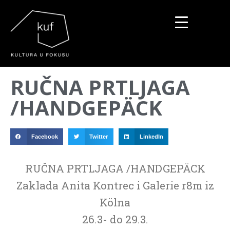
▼
RUČNA PRTLJAGA
▼
/HANDGEPÄCK
▼
Facebook
Twitter
LinkedIn
RUČNA PRTLJAGA /HANDGEPÄCK
Zaklada Anita Kontrec i Galerie r8m iz
Kölna
26.3- do 29.3.