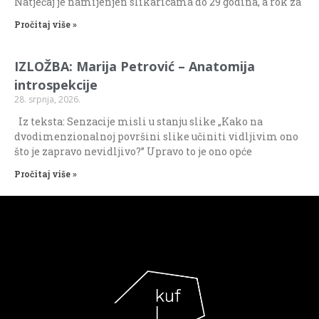
Natječaj je namijenjen slikaricama do 29 godina, a rok za
Pročitaj više »
IZLOŽBA: Marija Petrović – Anatomija
introspekcije
28. srpnja, 2026.
Iz teksta: Senzacije misli u stanju slike „Kako na
dvodimenzionalnoj površini slike učiniti vidljivim ono
što je zapravo nevidljivo?” Upravo to je ono opće
Pročitaj više »