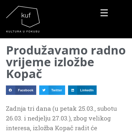
▼
Produžavamo radno
▼
vrijeme izložbe
▼
Kopač
Facebook
Twitter
LinkedIn
Zadnja tri dana (u petak 25.03., subotu
26.03. i nedjelju 27.03.), zbog velikog
interesa, izložba Kopač radit će