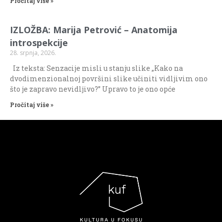
Pročitaj više »
IZLOŽBA: Marija Petrović – Anatomija
introspekcije
28. srpnja, 2026.
Iz teksta: Senzacije misli u stanju slike „Kako na
dvodimenzionalnoj površini slike učiniti vidljivim ono
što je zapravo nevidljivo?” Upravo to je ono opće
Pročitaj više »