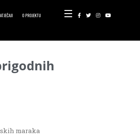
ATJEČAJI
O PROJEKTU
prigodnih
nskih maraka