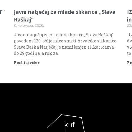
T”
Javni natječaj za mlade slikarice „Slava
I
Raškaj“
i
3. kolovoza, 2026.
28.
Javni natječaj za mlade slikarice „Slava Raškaj“
Iz
povodom 120. obljetnice smrti hrvatske slikarice
dv
Slave Raška Natječaj je namijenjen slikaricama
vi
do 29 godina, a rok za
to
Pročitaj više »
Pr