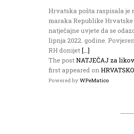
Hrvatska pošta raspisala je 
maraka Republike Hrvatske z
natječajne uvjete da se odazo
lipnja 2022. godine. Povjere
RH donijet
[…]
The post
NATJEČAJ za likovn
first appeared on
HRVATSKO
Powered by
WPeMatico