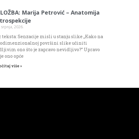
ZLOŽBA: Marija Petrović – Anatomija
ntrospekcije
 srpnja, 2026.
 teksta: Senzacije misli u stanju slike „Kako na
odimenzionalnoj površini slike učiniti
dljivim ono što je zapravo nevidljivo?” Upravo
 je ono opće
očitaj više »