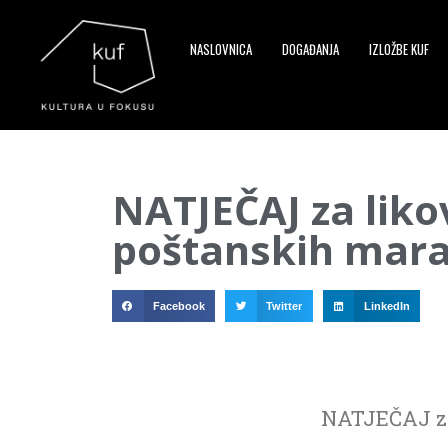
NASLOVNICA
DOGAĐANJA
IZLOŽBE KUF
▼
NATJEČAJ za liko
▼
poštanskih mara
▼
Facebook
Twitter
LinkedIn
NATJEČAJ za