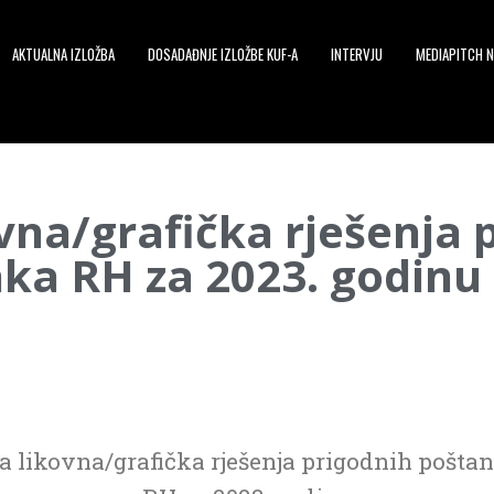
AKTUALNA IZLOŽBA
DOSADAĐNJE IZLOŽBE KUF-A
INTERVJU
MEDIAPITCH N
vna/grafička rješenja 
ka RH za 2023. godinu
 likovna/grafička rješenja prigodnih pošta