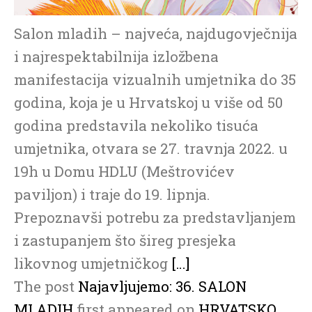
Salon mladih – najveća, najdugovječnija
i najrespektabilnija izložbena
manifestacija vizualnih umjetnika do 35
godina, koja je u Hrvatskoj u više od 50
godina predstavila nekoliko tisuća
umjetnika, otvara se 27. travnja 2022. u
19h u Domu HDLU (Meštrovićev
paviljon) i traje do 19. lipnja.
Prepoznavši potrebu za predstavljanjem
i zastupanjem što šireg presjeka
likovnog umjetničkog
[…]
The post
Najavljujemo: 36. SALON
MLADIH
first appeared on
HRVATSKO