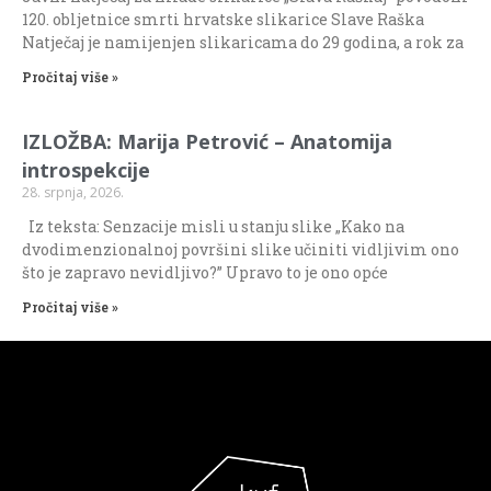
120. obljetnice smrti hrvatske slikarice Slave Raška
Natječaj je namijenjen slikaricama do 29 godina, a rok za
Pročitaj više »
IZLOŽBA: Marija Petrović – Anatomija
introspekcije
28. srpnja, 2026.
Iz teksta: Senzacije misli u stanju slike „Kako na
dvodimenzionalnoj površini slike učiniti vidljivim ono
što je zapravo nevidljivo?” Upravo to je ono opće
Pročitaj više »