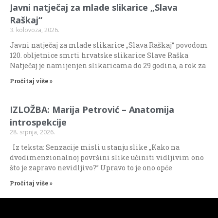
Javni natječaj za mlade slikarice „Slava
Raškaj“
3. kolovoza, 2026.
Javni natječaj za mlade slikarice „Slava Raškaj“ povodom
120. obljetnice smrti hrvatske slikarice Slave Raška
Natječaj je namijenjen slikaricama do 29 godina, a rok za
Pročitaj više »
IZLOŽBA: Marija Petrović – Anatomija
introspekcije
28. srpnja, 2026.
Iz teksta: Senzacije misli u stanju slike „Kako na
dvodimenzionalnoj površini slike učiniti vidljivim ono
što je zapravo nevidljivo?” Upravo to je ono opće
Pročitaj više »