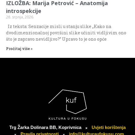
IZLOŽBA: Marija Petrović – Anatomija
introspekcije
28. srpnja, 2026.
Iz teksta: Senzacije misli u stanju slike „Kako na
dvodimenzionalnoj površini slike učiniti vidljivim ono
što je zapravo nevidljivo?” Upravo to je ono opće
Pročitaj više »
Trg Žarka Dolinara BB, Koprivnica
Uvjeti korištenja
Pravila privatnosti
info@kulturaufokusu.com