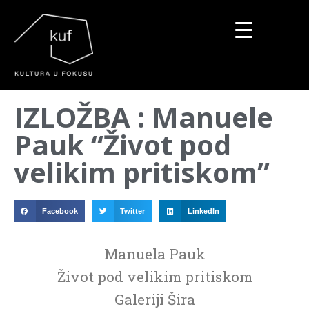
▼
IZLOŽBA : Manuele
▼
Pauk “Život pod
▼
velikim pritiskom”
Facebook
Twitter
LinkedIn
Manuela Pauk
Život pod velikim pritiskom
Galeriji Šira