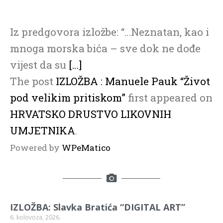
Iz predgovora izložbe: “…Neznatan, kao i
mnoga morska bića – sve dok ne dođe
vijest da su
[…]
The post
IZLOŽBA : Manuele Pauk “Život
pod velikim pritiskom”
first appeared on
HRVATSKO DRUSTVO LIKOVNIH
UMJETNIKA
.
Powered by
WPeMatico
IZLOŽBA: Slavka Bratića “DIGITAL ART”
6. kolovoza, 2026.