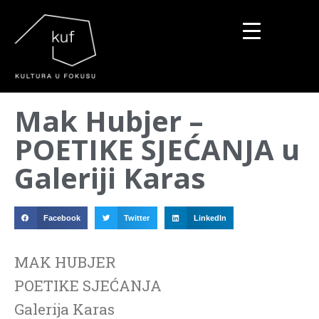
▼
Mak Hubjer –
▼
POETIKE SJEĆANJA u
▼
Galeriji Karas
Facebook
Twitter
LinkedIn
MAK HUBJER
POETIKE SJEĆANJA
Galerija Karas