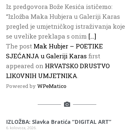
Iz predgovora Bože Kesića ističemo:
“Izložba Maka Hubjera u Galeriji Karas
pregled je umjetničkog istraživanja koje
se uvelike preklapa s onim
[…]
The post
Mak Hubjer – POETIKE
SJEĆANJA u Galeriji Karas
first
appeared on
HRVATSKO DRUSTVO
LIKOVNIH UMJETNIKA
.
Powered by
WPeMatico
IZLOŽBA: Slavka Bratića “DIGITAL ART”
6. kolovoza, 2026.