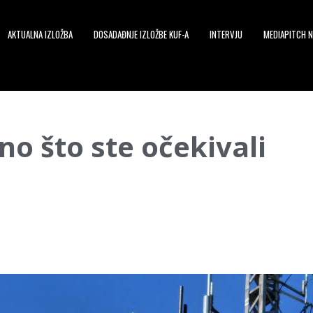
AKTUALNA IZLOŽBA
DOSADAĐNJE IZLOŽBE KUF-A
INTERVJU
MEDIAPITCH N
no što ste očekivali