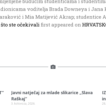
mijenjene budućim studenticama i studentim
adionicama voditelja Brada Downeya i Jana K
aković i Mia Matijević Akrap; studentice A
što ste očekivali
first appeared on
HRVATSK
T”
Javni natječaj za mlade slikarice „Slava
I
Raškaj“
i
3. kolovoza, 2026.
28.