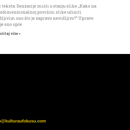
 teksta: Senzacije misli u stanju slike „Kako na
odimenzionalnoj površini slike učiniti
dljivim ono što je zapravo nevidljivo?” Upravo
 je ono opće
očitaj više »
o@kulturaufokusu.com