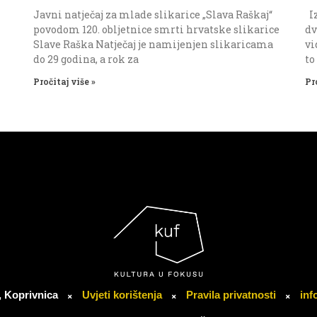
Javni natječaj za mlade slikarice „Slava Raškaj“
Iz
povodom 120. obljetnice smrti hrvatske slikarice
dv
Slave Raška Natječaj je namijenjen slikaricama
vi
do 29 godina, a rok za
to
Pročitaj više »
Pr
, Koprivnica
Uvjeti korištenja
Pravila privatnosti
inf