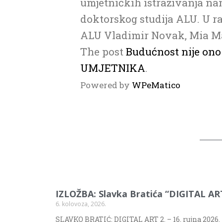
umjetničkih istraživanja na
doktorskog studija ALU. U r
ALU Vladimir Novak, Mia Mar
The post
Budućnost nije ono 
UMJETNIKA
.
Powered by
WPeMatico
IZLOŽBA: Slavka Bratića “DIGITAL AR
6. kolovoza, 2026.
SLAVKO BRATIĆ: DIGITAL ART 2. – 16. rujna 2026.