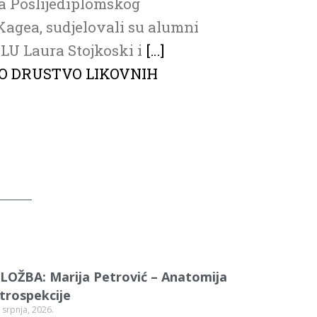
a Poslijediplomskog
agea, sudjelovali su alumni
LU Laura Stojkoski i
[…]
O DRUSTVO LIKOVNIH
ZLOŽBA: Marija Petrović – Anatomija
ntrospekcije
 srpnja, 2026.