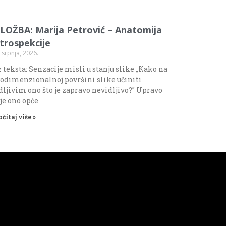
ZLOŽBA: Marija Petrović – Anatomija
ntrospekcije
 srpnja, 2026.
 teksta: Senzacije misli u stanju slike „Kako na
odimenzionalnoj površini slike učiniti
dljivim ono što je zapravo nevidljivo?” Upravo
 je ono opće
očitaj više »