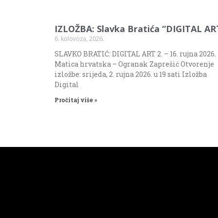
IZLOŽBA: Slavka Bratića “DIGITAL AR
6. kolovoza, 2026.
SLAVKO BRATIĆ: DIGITAL ART 2. – 16. rujna 2026.
Matica hrvatska – Ogranak Zaprešić Otvorenje
izložbe: srijeda, 2. rujna 2026. u 19 sati Izložba
Digital
Pročitaj više »