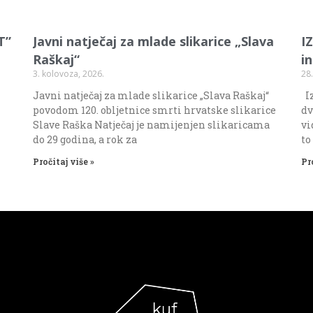
T”
Javni natječaj za mlade slikarice „Slava
I
Raškaj“
i
3. kolovoza, 2026.
28.
Javni natječaj za mlade slikarice „Slava Raškaj“
Iz
povodom 120. obljetnice smrti hrvatske slikarice
dv
Slave Raška Natječaj je namijenjen slikaricama
vi
do 29 godina, a rok za
to
Pročitaj više »
Pr