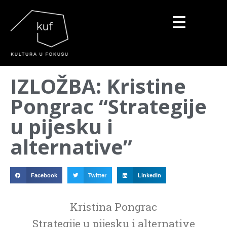
▼
IZLOŽBA: Kristine
▼
Pongrac “Strategije
▼
u pijesku i
alternative”
Facebook
Twitter
LinkedIn
Kristina Pongrac
Strategije u pijesku i alternative