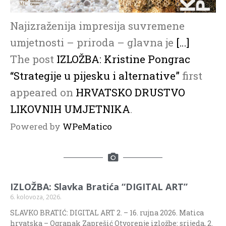
Najizraženija impresija suvremene
umjetnosti – priroda – glavna je
[…]
The post
IZLOŽBA: Kristine Pongrac
“Strategije u pijesku i alternative”
first
appeared on
HRVATSKO DRUSTVO
LIKOVNIH UMJETNIKA
.
Powered by
WPeMatico
IZLOŽBA: Slavka Bratića “DIGITAL ART”
6. kolovoza, 2026.
SLAVKO BRATIĆ: DIGITAL ART 2. – 16. rujna 2026. Matica
hrvatska – Ogranak Zaprešić Otvorenje izložbe: srijeda, 2.