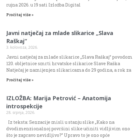
rujna 2026. u 19 sati Izložba Digital
Pročitaj više »
Javni natječaj za mlade slikarice „Slava
Raškaj“
3. kolovoza, 2026.
Javni natječaj za mlade slikarice „Slava Raškaj“ povodom
120. obljetnice smrti hrvatske slikarice Slave Raška
Natječaj je namijenjen slikaricama do 29 godina, a rok za
Pročitaj više »
IZLOŽBA: Marija Petrović – Anatomija
introspekcije
28. srpnja, 2026.
Iz teksta: Senzacije misli u stanju slike „Kako na
dvodimenzionalnoj površini slike učiniti vidljivim ono
što je zapravo nevidljivo?” Upravo to je ono opće