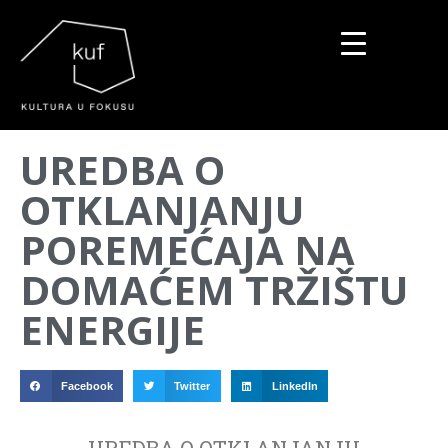
▼
UREDBA O
▼
OTKLANJANJU
▼
POREMEĆAJA NA
DOMAĆEM TRŽIŠTU
ENERGIJE
Facebook
Twitter
LinkedIn
UREDBA O OTKLANJANJU