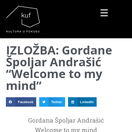
▼
IZLOŽBA: Gordane
▼
Špoljar Andrašić
▼
“Welcome to my
mind”
Facebook
Twitter
LinkedIn
Gordana Špoljar Andrašić
Welcome to my mind