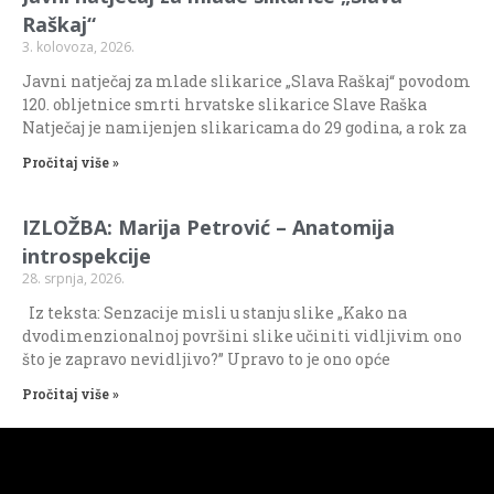
Raškaj“
3. kolovoza, 2026.
Javni natječaj za mlade slikarice „Slava Raškaj“ povodom
120. obljetnice smrti hrvatske slikarice Slave Raška
Natječaj je namijenjen slikaricama do 29 godina, a rok za
Pročitaj više »
IZLOŽBA: Marija Petrović – Anatomija
introspekcije
28. srpnja, 2026.
Iz teksta: Senzacije misli u stanju slike „Kako na
dvodimenzionalnoj površini slike učiniti vidljivim ono
što je zapravo nevidljivo?” Upravo to je ono opće
Pročitaj više »