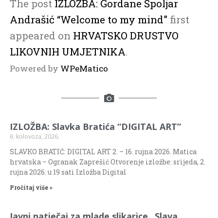
The post
IZLOŽBA: Gordane Špoljar
Andrašić “Welcome to my mind”
first
appeared on
HRVATSKO DRUSTVO
LIKOVNIH UMJETNIKA
.
Powered by
WPeMatico
IZLOŽBA: Slavka Bratića “DIGITAL ART”
6. kolovoza, 2026.
SLAVKO BRATIĆ: DIGITAL ART 2. – 16. rujna 2026. Matica
hrvatska – Ogranak Zaprešić Otvorenje izložbe: srijeda, 2.
rujna 2026. u 19 sati Izložba Digital
Pročitaj više »
Javni natječaj za mlade slikarice „Slava