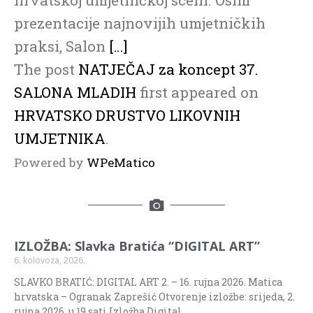
prezentacije najnovijih umjetničkih
praksi, Salon
[…]
The post
NATJEČAJ za koncept 37.
SALONA MLADIH
first appeared on
HRVATSKO DRUSTVO LIKOVNIH
UMJETNIKA
.
Powered by
WPeMatico
IZLOŽBA: Slavka Bratića “DIGITAL ART”
6. kolovoza, 2026.
SLAVKO BRATIĆ: DIGITAL ART 2. – 16. rujna 2026. Matica
hrvatska – Ogranak Zaprešić Otvorenje izložbe: srijeda, 2.
rujna 2026. u 19 sati Izložba Digital