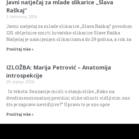
Javni natječaj za mlade slikarice „Slava
Raškaj“
3. kolovoza, 2026.
Javni natječaj za mlade slikarice „Slava Raškaj“ povodom
120. obljetnice smrti hrvatske slikarice Slave Raška
Natječaj je namijenjen slikaricama do 29 godina, a rok za
Pročitaj više »
IZLOŽBA: Marija Petrović – Anatomija
introspekcije
28. srpnja, 2026.
Iz teksta: Senzacije misli u stanju slike „Kako na
dvodimenzionalnoj površini slike učiniti vidljivim ono
što je zapravo nevidljivo?” Upravo to je ono opće
Pročitaj više »