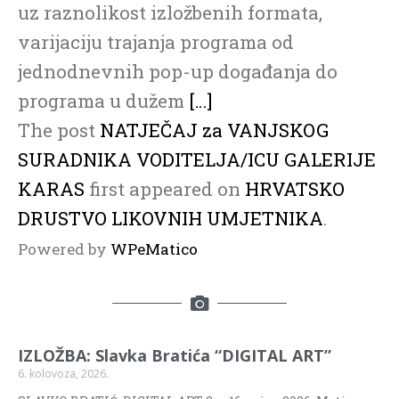
uz raznolikost izložbenih formata,
varijaciju trajanja programa od
jednodnevnih pop-up događanja do
programa u dužem
[…]
The post
NATJEČAJ za VANJSKOG
SURADNIKA VODITELJA/ICU GALERIJE
KARAS
first appeared on
HRVATSKO
DRUSTVO LIKOVNIH UMJETNIKA
.
Powered by
WPeMatico
IZLOŽBA: Slavka Bratića “DIGITAL ART”
6. kolovoza, 2026.