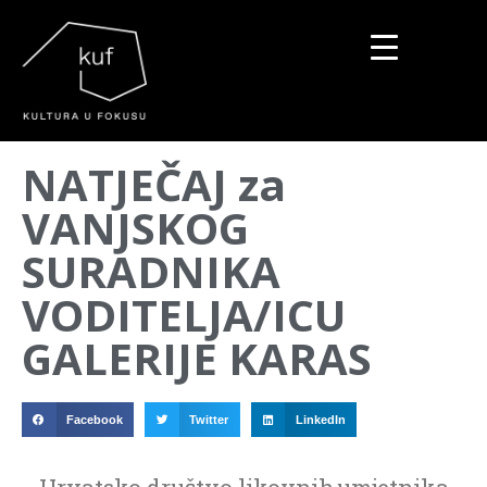
▼
NATJEČAJ za
▼
VANJSKOG
▼
SURADNIKA
VODITELJA/ICU
GALERIJE KARAS
Facebook
Twitter
LinkedIn
Hrvatsko društvo likovnih umjetnika