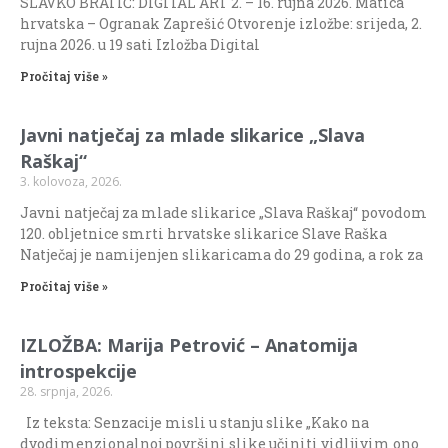
SLAVKO BRATIĆ: DIGITAL ART 2. – 16. rujna 2026. Matica
hrvatska – Ogranak Zaprešić Otvorenje izložbe: srijeda, 2.
rujna 2026. u 19 sati Izložba Digital
Pročitaj više »
Javni natječaj za mlade slikarice „Slava
Raškaj“
3. kolovoza, 2026.
Javni natječaj za mlade slikarice „Slava Raškaj“ povodom
120. obljetnice smrti hrvatske slikarice Slave Raška
Natječaj je namijenjen slikaricama do 29 godina, a rok za
Pročitaj više »
IZLOŽBA: Marija Petrović – Anatomija
introspekcije
28. srpnja, 2026.
Iz teksta: Senzacije misli u stanju slike „Kako na
dvodimenzionalnoj površini slike učiniti vidljivim ono